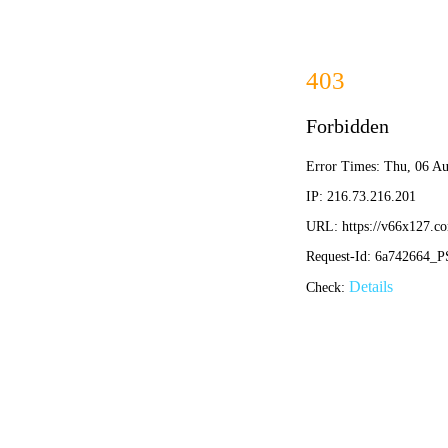
香
关于我
关于我们
香港铁算算盘4887